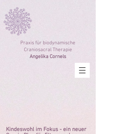
google-site-verification: google3dcc0933c5dc6c83.html
Praxis für
biodynamische
Craniosacral Therapie
Angelika Cornels
Kindeswohl im Fokus - ein neuer