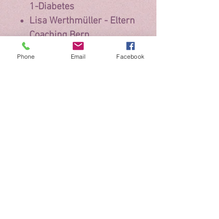
1-Diabetes
Lisa Werthmüller -
Eltern
Coaching Bern
Phone
Email
Facebook
Kontraindikationen